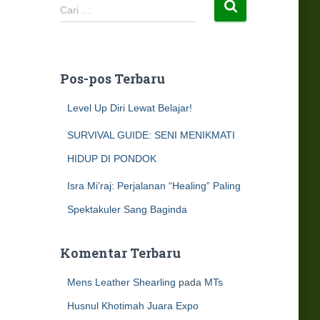
C
Cari …
a
r
i
u
Pos-pos Terbaru
n
t
Level Up Diri Lewat Belajar!
u
k
SURVIVAL GUIDE: SENI MENIKMATI
:
HIDUP DI PONDOK
Isra Mi’raj: Perjalanan “Healing” Paling
Spektakuler Sang Baginda
Komentar Terbaru
Mens Leather Shearling
pada
MTs
Husnul Khotimah Juara Expo