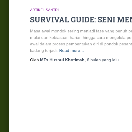
ARTIKEL SANTRI
SURVIVAL GUIDE: SENI M
Masa awal mondok sering menjadi fase yang penuh pen
mulai dari kebiasaan harian hingga cara mengelola per
awal dalam proses pembentukan diri di pondok pesantre
kadang terjadi.
Read more…
Oleh
MTs Husnul Khotimah
,
6 bulan
yang lalu